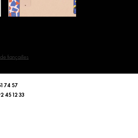
e fiançailles
!
1 74 57
2 45 12 33