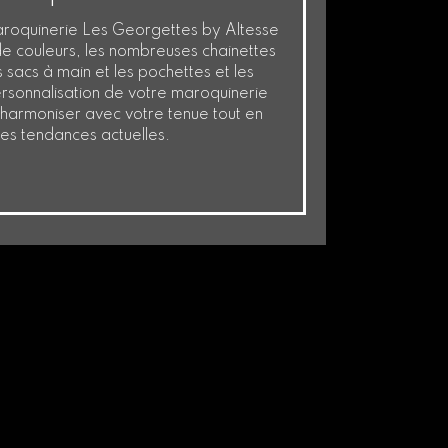
aroquinerie Les Georgettes by Altesse
de couleurs, les nombreuses chainettes
s sacs à main et les pochettes et les
personnalisation de votre maroquinerie
'harmoniser avec votre tenue tout en
 les tendances actuelles.