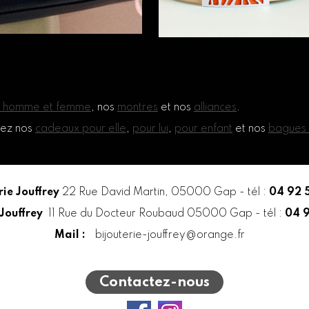
ur homme et femme
, nos
montres
et nos
alliances
.
rez nos
cadeaux pour elle
,
pour lui
,
pour enfant
et nos
bagues d
rie Jouffrey
22 Rue David Martin, 05000 Gap - tél :
04 92 5
 Jouffrey
11 Rue du Docteur Roubaud 05000 Gap - tél :
04 9
Mail :
bijouterie-jouffrey@orange.fr
Contactez-nous