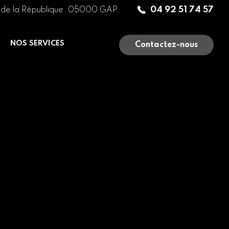
04 92 51 74 57
de la République
05000
GAP
NOS SERVICES
Contactez-nous