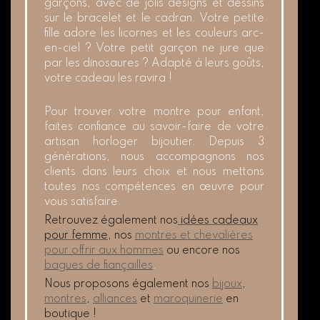
garçons, avec de jolis designs et dessins
sur le bracelet et le cadran. Votre petite
fille adore les licornes et les couleurs arc-
en-ciel ? Votre petit garçon ne jure que
par les dinosaures ? Adapté à leurs goûts,
votre cadeau les ravira !
Pour trouver votre montre pour enfant,
faites confiance au savoir-faire de votre
artisan horloger bijoutier. Depuis 3
générations, nous accompagnons nos
clients dans leurs choix et nous mettons
toutes nos compétences en œuvre pour
vous satisfaire.
Retrouvez également nos
idées cadeaux
pour femme
, nos
montres et chevalières
pour offrir aux hommes
ou encore nos
bagues de fiançailles
.
Nous proposons également nos
bijoux
,
montres
,
alliances
et
maroquinerie
en
boutique !