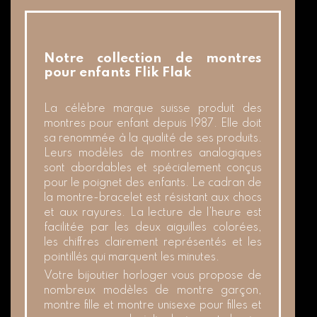
Notre collection de montres
pour enfants Flik Flak
La célèbre marque suisse produit des
montres pour enfant depuis 1987. Elle doit
sa renommée à la qualité de ses produits.
Leurs modèles de montres analogiques
sont abordables et spécialement conçus
pour le poignet des enfants. Le cadran de
la montre-bracelet est résistant aux chocs
et aux rayures. La lecture de l’heure est
facilitée par les deux aiguilles colorées,
les chiffres clairement représentés et les
pointillés qui marquent les minutes.
Votre bijoutier horloger vous propose de
nombreux modèles de montre garçon,
montre fille et montre unisexe pour filles et