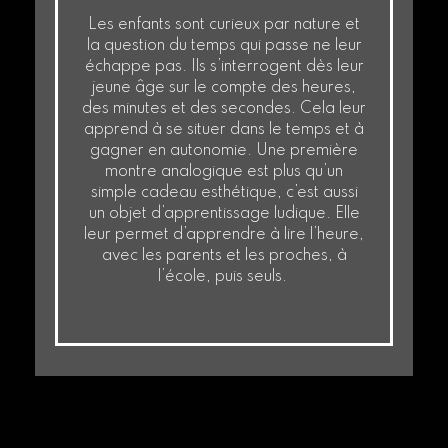
Les enfants sont curieux par nature et
la question du temps qui passe ne leur
échappe pas. Ils s’interrogent dès leur
jeune âge sur le compte des heures,
des minutes et des secondes. Cela leur
apprend à se situer dans le temps et à
gagner en autonomie. Une première
montre analogique est plus qu’un
simple cadeau esthétique, c’est aussi
un objet d’apprentissage ludique. Elle
leur permet d’apprendre à lire l’heure,
avec les parents et les proches, à
l’école, puis seuls.