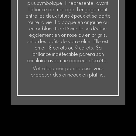
plus symbolique. Il représente, avant
l’alliance de mariage, l’engagement
entre les deux futurs époux et se porte
toute la vie. La bague en or jaune ou
en or blanc traditionnelle se décline
également en or rose ou en or gris,
selon les goûts de votre élue. Elle est
en or 18 carats ou 9 carats. Sa
brillance indéfectible parera son
annulaire avec une douceur discrète.
Votre bijoutier pourra aussi vous
proposer des anneaux en platine.