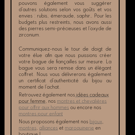
pouvons également vous suggérer
d’autres solutions selon vos goûts et vos
envies : rubis, émeraude, saphir… Pour les
budgets plus restreints, nous avons aussi
des pierres semi-précieuses et l’oxyde de
zirconium.
Communiquez-nous le tour de doigt de
votre élue afin que nous puissions créer
votre bague de fiançailles sur mesure. La
bague vous sera remise dans un élégant
coffret. Nous vous délivrerons également
un certificat d’authenticité du bijou au
moment de l’achat.
Retrouvez également nos
idées cadeaux
pour femme
, nos
montres et chevalières
pour offrir aux hommes
ou encore nos
montres pour enfant
.
Nous proposons également nos
bijoux
,
montres
,
alliances
et
maroquinerie
en
boutique !