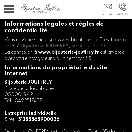
Bijoutier GAP
Informations légales et règles de
confidentialité
Vous naviguez sur le site www.bijouterie-jouffrey.fr de la
société
Bijouterie JOUFFREY
,
Bijouterie à GAP
.
La connexion à
www.bijouterie-jouffrey.fr
est cryptée
avec votre navigateur via un certificat SSL.
Informations du propriétaire du site
Internet
Bijouterie JOUFFREY
Place de la République
05000 GAP
Tél : 0492517457
Entreprise individuelle
Siret :
31388565900026